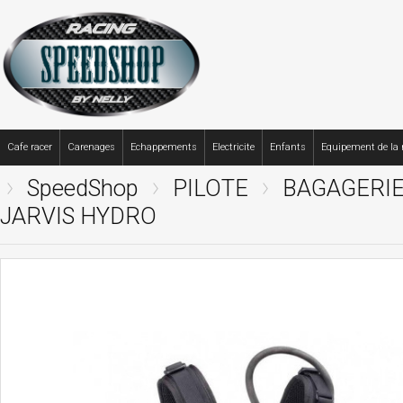
Cafe racer
Carenages
Echappements
Electricite
Enfants
Equipement de la
SpeedShop
PILOTE
BAGAGERI
JARVIS HYDRO