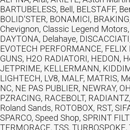
BARTUBELESS, Bell, BELSTAFF, Be
BOLID'STER, BONAMICI, BRAKING,
Chevignon, Classic Legend Motors
DAYTONA, Delahaye, DISCACCIATI,
EVOTECH PERFORMANCE, FELIX MOT
GUNS, H2O RADIATORI, HEDON, Hels
JETPRIME, KELLERMANN, KIDDIMO
LIGHTECH, LV8, MALF, MATRIS, M
NC, NE PAS PUBLIER, NEWRAY, OHVA
PZRACING, RACEBOLT, RADIANTZ, R
Roland Sands, ROTOBOX, RST, S
SPARCO, Speed Shop, SPRINT FIL
TERMORACE, TSS, TURBOSPOKE, TW