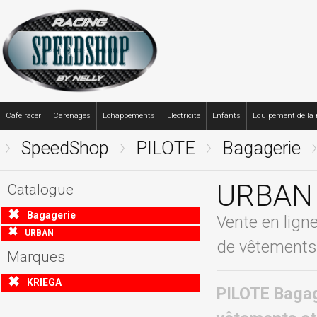
Cafe racer
Carenages
Echappements
Electricite
Enfants
Equipement de la
SpeedShop
PILOTE
Bagagerie
URBAN
Catalogue
Bagagerie
Vente en lign
URBAN
de vêtements 
Marques
KRIEGA
PILOTE Bagag