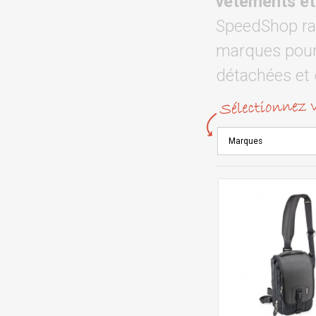
vêtements et
SpeedShop rac
marques pour 
détachées et 