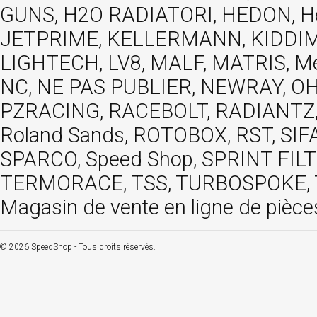
GUNS, H2O RADIATORI, HEDON, Hels
JETPRIME, KELLERMANN, KIDDIMO
LIGHTECH, LV8, MALF, MATRIS, M
NC, NE PAS PUBLIER, NEWRAY, OHVA
PZRACING, RACEBOLT, RADIANTZ, R
Roland Sands, ROTOBOX, RST, S
SPARCO, Speed Shop, SPRINT FIL
TERMORACE, TSS, TURBOSPOKE, TW
Magasin de vente en ligne de pièce
© 2026 SpeedShop - Tous droits réservés.