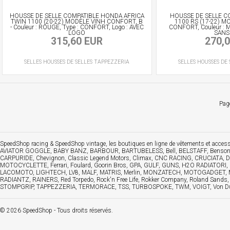
HOUSSE DE SELLE COMPATIBLE HONDA AFRICA
HOUSSE DE SELLE C
TWIN 1100 (20-22) MODÈLE VINH CONFORT, B
1100 RS (17-22) MO
- Couleur : ROUGE, Type : CONFORT, Logo : AVEC
CONFORT, Couleur : 
LOGO
SANS
315,60 EUR
270,
SELLES
HOUSSES DE SELLES
TAPPEZZERIA
SELLES
HOUSSES DE 
Pag
SpeedShop racing
&
SpeedShop vintage
, les boutiques en ligne de vêtements et acc
AVIATOR GOGGLE, BABY BANZ, BARBOUR, BARTUBELESS, Bell, BELSTAFF, Benson &
CARPURIDE, Chevignon, Classic Legend Motors, Climax, CNC RACING, CRUCIATA, 
MOTOCYCLETTE, Ferrari, Foulard, Goorin Bros, GPA, GULF, GUNS, H2O RADIATORI
LACOMOTO, LIGHTECH, LV8, MALF, MATRIS, Merlin, MONZATECH, MOTOGADGET, MV A
RADIANTZ, RAINERS, Red Torpedo, Rock'n Free Life, Rokker Company, Roland Sa
STOMPGRIP, TAPPEZZERIA, TERMORACE, TSS, TURBOSPOKE, TWM, VOIGT, Von Dutch, Wa
© 2026 SpeedShop - Tous droits réservés.