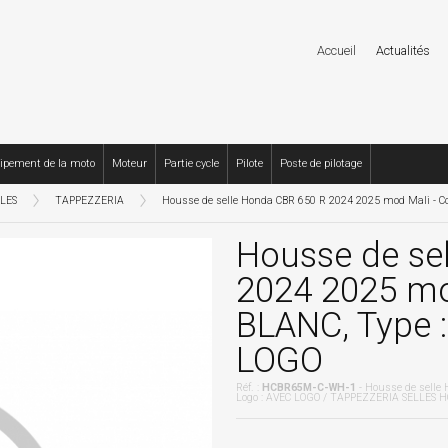
Accueil
Actualités
ipement de la moto
Moteur
Partie cycle
Pilote
Poste de pilotage
LLES
TAPPEZZERIA
Housse de selle Honda CBR 650 R 2024 2025 mod Mali - Co
Housse de se
2024 2025 mod
BLANC, Type 
LOGO
Réf. :
HCBR65M-C-WH-1
- Housse de selle
Logo : AVEC LOGO / TAPPEZZERIA SELLES HO