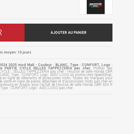
R
AJOUTER AU PANIER
ais moyen: 10 jours
024 2025 mod Mali - Couleur : BLANC, Type : CONFORT, Logo :
de PARTIE CYCLE SELLES TAPPEZZERIA pas cher.
Profitez des
E CYCLE : SELLES TAPPEZZERIA pas cher - Housse de selle Honda CBR
 BLANC, Type : CONFORT, Logo : AVEC LOGO en promo chez SpeedShop,
ue en ligne de vêtements et accessoires moto. Toutes les marques pour
e vente en ligne de pièces détachées et d'accessoires moto pas cher en
trasbourg en Alsace, pour l'achat de Housse de selle Honda CBR 650 R
 Type : CONFORT, Logo : AVEC LOGO pas cher.