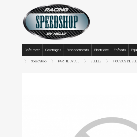
Cafe racer
Carenages
Echappements
Electricite
Enfants
Equ
SpeedShop
PARTIE CYCLE
SELLES
HOUSSES DE SE