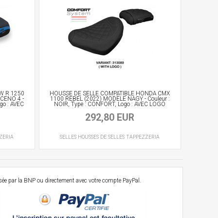
W R 1250
HOUSSE DE SELLE COMPATIBLE HONDA CMX
CENO 4 -
1100 REBEL (2022) MODÈLE NAGY - Couleur :
go : AVEC
NOIR, Type : CONFORT, Logo : AVEC LOGO
292,80 EUR
ZERIA
SELLES
HOUSSES DE SELLES
TAPPEZZERIA
osée par la BNP ou directement avec votre compte PayPal.