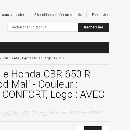
Nous contacter
S'identifier ou créer un compte
Panier vide
uleur : BLANC, Type : CONFORT, Logo : AVEC LOGO
lle Honda CBR 650 R
 Mali - Couleur :
: CONFORT, Logo : AVEC
 Honda CBR 650 R 2024 2025 mod Mali - Couleur : BLANC, Type : CONFORT,
USSES DE SELLES à prix discount