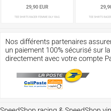
29,90 EUR
29,9
TEE SHIRTS RACER
FEMME
OILY RAG
TEE SHIRTS RACE
Nos différents partenaires assurent
un paiement 100% sécurisé sur l
directement avec votre compte P
SpeedShop racing
&
SpeedShop vi