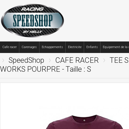
Cafe racer
Carenages
Echappements
Electricite
Enfants
Equipement de la
SpeedShop
CAFE RACER
TEE 
WORKS POURPRE - Taille : S