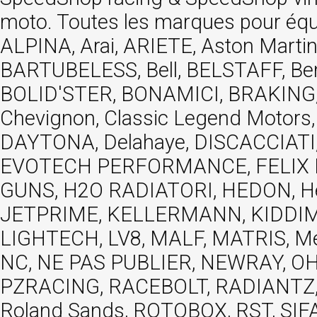
moto. Toutes les marques pour éq
ALPINA, Arai, ARIETE, Aston Mar
BARTUBELESS, Bell, BELSTAFF, Be
BOLID'STER, BONAMICI, BRAKING,
Chevignon, Classic Legend Motors
DAYTONA, Delahaye, DISCACCIATI,
EVOTECH PERFORMANCE, FELIX MOT
GUNS, H2O RADIATORI, HEDON, Hels
JETPRIME, KELLERMANN, KIDDIMO
LIGHTECH, LV8, MALF, MATRIS, M
NC, NE PAS PUBLIER, NEWRAY, OHVA
PZRACING, RACEBOLT, RADIANTZ, R
Roland Sands, ROTOBOX, RST, S