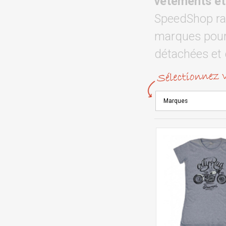
vêtements et
SpeedShop rac
marques pour 
détachées et 