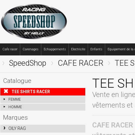
Cafe racer
Carenages
Echappements
Electricite
Enfants
Equipement de la
SpeedShop
CAFE RACER
TEE 
TEE SH
Catalogue
TEE SHIRTS RACER
Vente en lign
FEMME
vêtements et 
HOMME
Marques
CAFE RACER te
OILY RAG