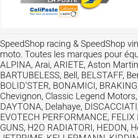
SpeedShop racing
&
SpeedShop vi
moto. Toutes les marques pour éq
ALPINA, Arai, ARIETE, Aston Mar
BARTUBELESS, Bell, BELSTAFF, Be
BOLID'STER, BONAMICI, BRAKING,
Chevignon, Classic Legend Motors
DAYTONA, Delahaye, DISCACCIATI,
EVOTECH PERFORMANCE, FELIX MOT
GUNS, H2O RADIATORI, HEDON, Hels
JETPRIME, KELLERMANN, KIDDIMO