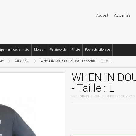
Accueil
Actualités
ipement de la moto
Moteur
Partie cycle
Pilote
Poste de pilotage
ME
OILY RAG
WHEN IN DOUBT OILY RAG TEE SHIRT - Taille : L
WHEN IN DOU
- Taille : L
Réf. :
OR-53-L
- WHEN IN DOUBT OILY RAG T