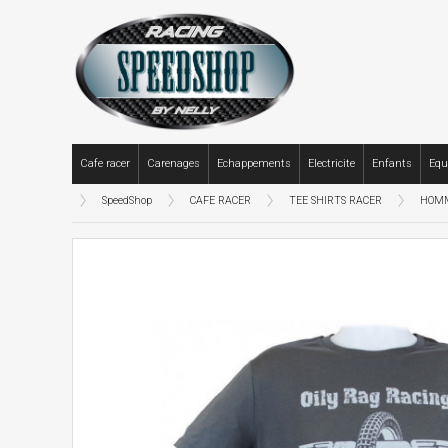
Cafe racer
Carenages
Echappements
Electricite
Enfants
Equ
SpeedShop
CAFE RACER
TEE SHIRTS RACER
HOM