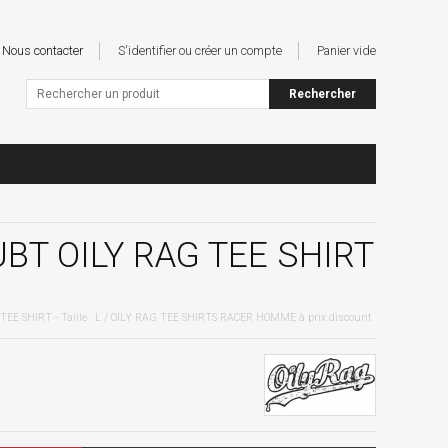
Nous contacter
S'identifier ou créer un compte
Panier vide
BT OILY RAG TEE SHIRT
EE SHIRT - Taille : L / OILY RAG TEE SHIRTS RACER HOMME à prix discount