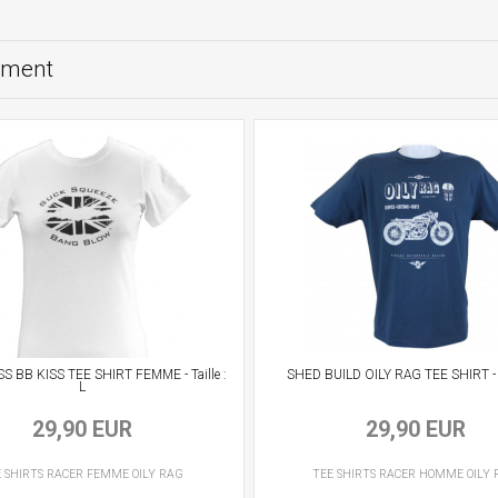
oment
SS BB KISS TEE SHIRT FEMME - Taille :
SHED BUILD OILY RAG TEE SHIRT - Ta
L
29,90 EUR
29,90 EUR
 SHIRTS RACER
FEMME
OILY RAG
TEE SHIRTS RACER
HOMME
OILY