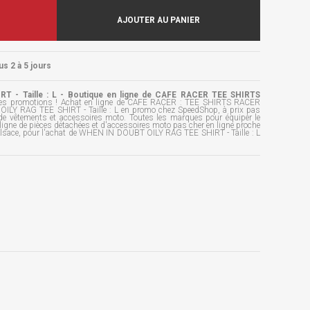
AJOUTER AU PANIER
us 2 à 5 jours
 - Taille : L - Boutique en ligne de CAFE RACER TEE SHIRTS
des promotions ! Achat en ligne de CAFE RACER : TEE SHIRTS RACER
LY RAG TEE SHIRT - Taille : L en promo chez SpeedShop, à prix pas
 de vêtements et accessoires moto. Toutes les marques pour équiper le
igne de pièces détachées et d'accessoires moto pas cher en ligne proche
lsace, pour l'achat de WHEN IN DOUBT OILY RAG TEE SHIRT - Taille : L