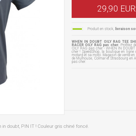
29,90 EUR
Produit en stock,
livraison so
WHEN IN DOUBT OILY RAG TEE SHIRT
RACER OILY RAG pas cher.
Profitez 
OILY RAG pas cher - WHEN IN DOUBT OI
cher ! SpeedShop, la boutique en ligne
motard et sa moto. Magasin de vente en l
de Mulhouse, Colmar et Strasbourg en A
pas cher.
in doubt, PIN IT ! Couleur gris chiné foncé.