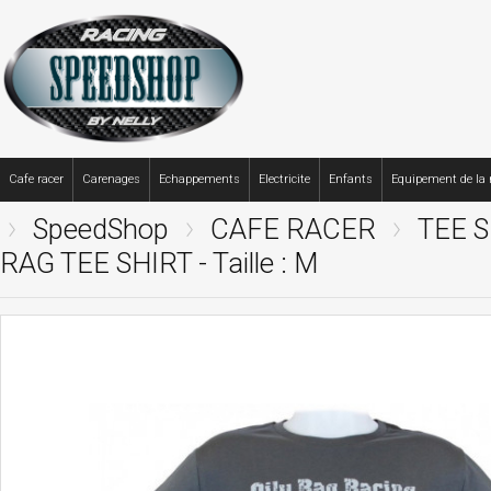
Cafe racer
Carenages
Echappements
Electricite
Enfants
Equipement de la
SpeedShop
CAFE RACER
TEE 
RAG TEE SHIRT - Taille : M