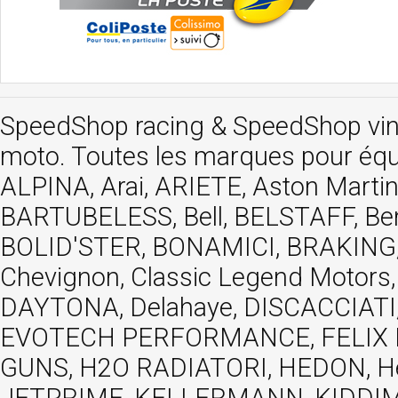
SpeedShop racing
&
SpeedShop vi
moto. Toutes les marques pour éq
ALPINA, Arai, ARIETE, Aston Mar
BARTUBELESS, Bell, BELSTAFF, Be
BOLID'STER, BONAMICI, BRAKING,
Chevignon, Classic Legend Motors
DAYTONA, Delahaye, DISCACCIATI,
EVOTECH PERFORMANCE, FELIX MOT
GUNS, H2O RADIATORI, HEDON, Hels
JETPRIME, KELLERMANN, KIDDIMO