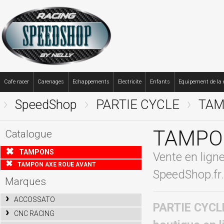
Cafe racer
Carenages
Echappements
Electricite
Enfants
Equipement de la
SpeedShop
PARTIE CYCLE
TAM
TAMPO
Catalogue
TAMPONS
Vente en li
TAMPON AXE ROUE AVANT
SpeedShop.fr.
Marques
ACCOSSATO
PARTIE CYCL
CNC RACING