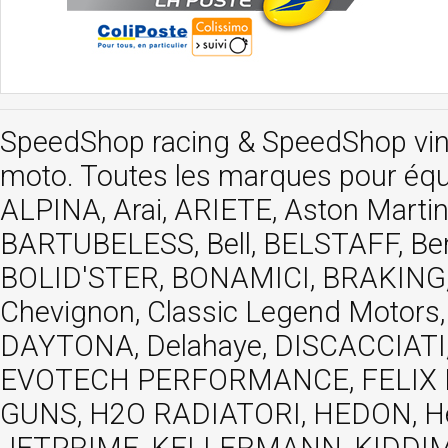
SpeedShop racing
&
SpeedShop vi
moto. Toutes les marques pour éq
ALPINA, Arai, ARIETE, Aston Mar
BARTUBELESS, Bell, BELSTAFF, Be
BOLID'STER, BONAMICI, BRAKING,
Chevignon, Classic Legend Motors
DAYTONA, Delahaye, DISCACCIATI,
EVOTECH PERFORMANCE, FELIX MOT
GUNS, H2O RADIATORI, HEDON, Hels
JETPRIME, KELLERMANN, KIDDIMO