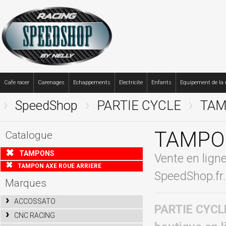
Cafe racer
Carenages
Echappements
Electricite
Enfants
Equipement de la
SpeedShop
PARTIE CYCLE
TAM
TAMPO
Catalogue
TAMPONS
Vente en li
TAMPON AXE ROUE ARRIERE
SpeedShop.fr.
Marques
ACCOSSATO
PARTIE CYCL
CNC RACING