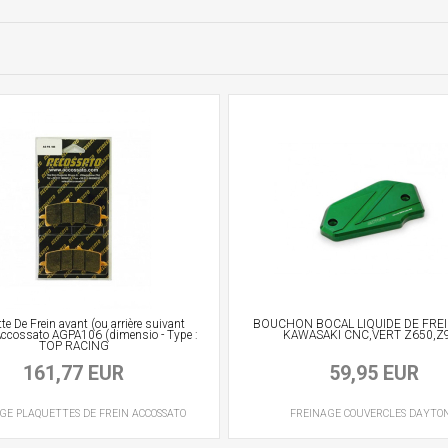
te De Frein avant (ou arrière suivant
BOUCHON BOCAL LIQUIDE DE FREI
Accossato AGPA106 (dimensio - Type :
KAWASAKI CNC,VERT Z650,Z
TOP RACING
161,77 EUR
59,95 EUR
AGE
PLAQUETTES DE FREIN
ACCOSSATO
FREINAGE
COUVERCLES
DAYTO