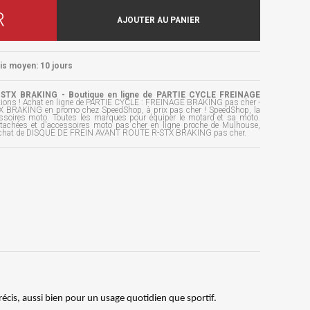
R
AJOUTER AU PANIER
ais moyen: 10 jours
TX BRAKING - Boutique en ligne de PARTIE CYCLE FREINAGE
tions ! Achat en ligne de PARTIE CYCLE : FREINAGE BRAKING pas cher -
RAKING en promo chez SpeedShop, à prix pas cher ! SpeedShop, la
essoires moto. Toutes les marques pour équiper le motard et sa moto.
étachées et d'accessoires moto pas cher en ligne proche de Mulhouse,
 l'achat de DISQUE DE FREIN AVANT ROUTE R-STX BRAKING pas cher.
 précis, aussi bien pour un usage quotidien que sportif.