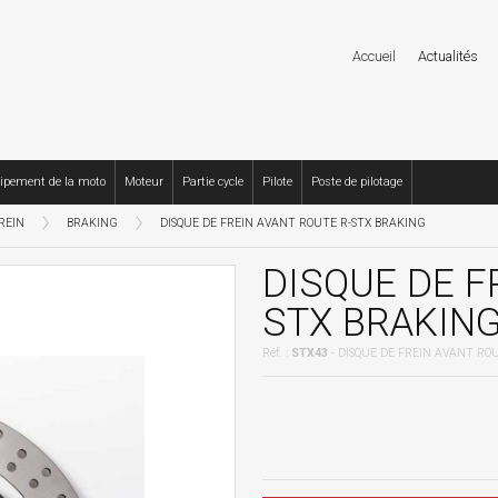
Accueil
Actualités
ipement de la moto
Moteur
Partie cycle
Pilote
Poste de pilotage
REIN
BRAKING
DISQUE DE FREIN AVANT ROUTE R-STX BRAKING
DISQUE DE F
STX BRAKIN
Réf. :
STX43
- DISQUE DE FREIN AVANT ROU