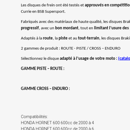
Les disques de frein ont été testés et
approuvés en compétiti
Currie en BSB Supersport.
Fabriqués avec des matériaux de haute qualité, les disques Braking
progressif
, avec un
bon mordant
, tout en
limitant l’usure des
Adaptés à la
route
, la
piste
et au
tout-terrain
, les disques Brak
2 gammes de produit : ROUTE - PISTE / CROSS – ENDURO
Sélectionnez le disque
adapté à l’usage de votre moto :
(cata
GAMME PISTE – ROUTE :
GAMME CROSS – ENDURO :
Compatibilités:
HONDA HORNET 600 600cc de 2000 à 4
HONDA HORNET 600 600cc de 2000 à 6