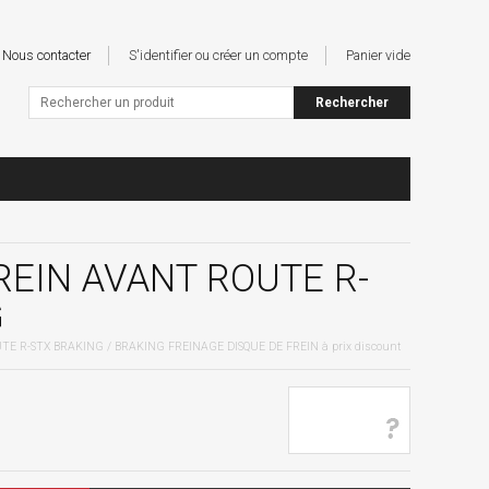
Nous contacter
S'identifier ou créer un compte
Panier vide
REIN AVANT ROUTE R-
G
TE R-STX BRAKING / BRAKING FREINAGE DISQUE DE FREIN à prix discount