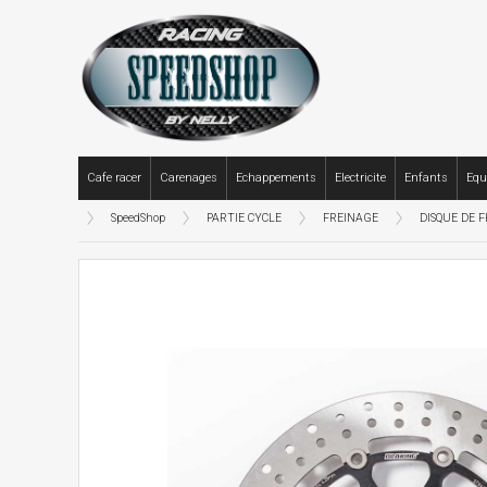
Cafe racer
Carenages
Echappements
Electricite
Enfants
Equ
SpeedShop
PARTIE CYCLE
FREINAGE
DISQUE DE F