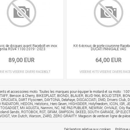
 vis de disques avant Racebolt en inox
Kit 6 écrous de porte couronne Racebo
prilia RSV4 1100 2019 - 2023
DUCATI PANIGALE V4S
89,00 EUR
64,00 EUR
RIE
KITS VISSERIE DIVERS
RACEBOLT
VISSERIE
KITS VISSERIE DIVERS
RAC
ements et accessoires moto. Toutes les marques pour équiper le motard et sa moto :
FF, Benson & Cherry, BIKESPLAST, BIONDI, BLAUER, BLVD 966, BOLID'STER, BO
, CRUCIATA, DART Flyscreen, DAYTONA, Delahaye, DISCACCIATI, DMD, Drivers Cl
2O RADIATORI, HEDON, Helstons, Hero Seven, HIGHSIDER, Holyfreedom, ICON, ISR
GADGET, MV AGUSTA, Nannini, NC, NE PAS PUBLIER, NEWRAY, OHVALE, Oily Rag, 
y, Roland Sands, ROTOBOX, RST, SIFAM, SIMPSON, SKEED, SOUTH GARAGE, SP ELEC
Von Dutch, Warson, ZARD, ZERO GRAVITY. Magasin de vente en ligne de pièces dé
Déclaration relative aux cookies
Politique 