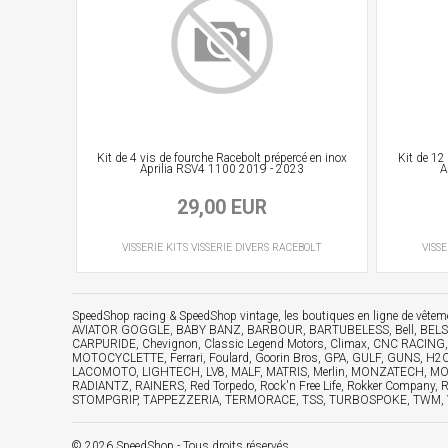
Kit de 4 vis de fourche Racebolt prépercé en inox
Kit de 12
Aprilia RSV4 1100 2019 - 2023
A
29,00 EUR
VISSERIE
KITS VISSERIE DIVERS
RACEBOLT
VISSE
SpeedShop racing
&
SpeedShop vintage
, les boutiques en ligne de vêt
AVIATOR GOGGLE, BABY BANZ, BARBOUR, BARTUBELESS, Bell, BELSTA
CARPURIDE, Chevignon, Classic Legend Motors, Climax, CNC RACING
MOTOCYCLETTE, Ferrari, Foulard, Goorin Bros, GPA, GULF, GUNS, H
LACOMOTO, LIGHTECH, LV8, MALF, MATRIS, Merlin, MONZATECH, MOTO
RADIANTZ, RAINERS, Red Torpedo, Rock'n Free Life, Rokker Compan
STOMPGRIP, TAPPEZZERIA, TERMORACE, TSS, TURBOSPOKE, TWM, VOIGT, 
© 2026 SpeedShop - Tous droits réservés.