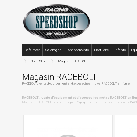
Cafe racer
Carenages
Echappements
Electricite
Enfants
Equ
SpeedShop
Magasin RACEBOLT
Magasin RACEBOLT
RACEBOLT, vente d'équipement et d'accessoires motos RACEBOLT en ligne
RACEBOLT : vente d'équipement et d'accessoires motos RACEBOLT en li
Magasin RACEBOLT : vente en ligne d'équipement et d'accessoires motos RACE