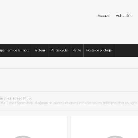
Accueil
Actualités
ipement de la moto
Moteur
Partie cycle
Pilote
Poste de pilotage
gne chez SpeedShop.
BOLT chez SpeedShop. Magasin de pièces détachées et d'accessoires moto pas cher en ligne.