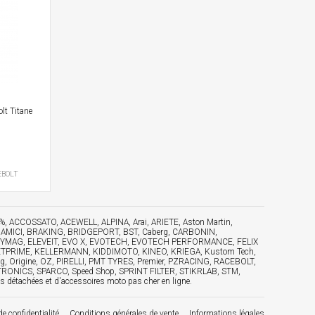
lt Titane
EBOLT
 100%, ACCOSSATO, ACEWELL, ALPINA, Arai, ARIETE, Aston Martin,
NAMICI, BRAKING, BRIDGEPORT, BST, Caberg, CARBONIN,
ub, DYMAG, ELEVEIT, EVO X, EVOTECH, EVOTECH PERFORMANCE, FELIX
, JETPRIME, KELLERMANN, KIDDIMOTO, KINEO, KRIEGA, Kustom Tech,
Origine, OZ, PIRELLI, PMT TYRES, Premier, PZRACING, RACEBOLT,
TRONICS, SPARCO, Speed Shop, SPRINT FILTER, STIKRLAB, STM,
tachées et d'accessoires moto pas cher en ligne.
de confidentialité
Conditions générales de vente
Informations légales