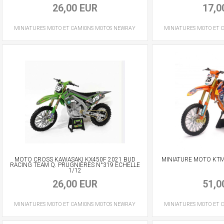
26,00 EUR
17,0
MINIATURES MOTO ET CAMIONS
MOTOS
NEWRAY
MINIATURES MOTO ET 
MOTO CROSS KAWASAKI KX450F 2021 BUD
MINIATURE MOTO KTM
RACING TEAM Q. PRUGNIÈRES N°319 ECHELLE
1/12
26,00 EUR
51,0
MINIATURES MOTO ET CAMIONS
MOTOS
NEWRAY
MINIATURES MOTO ET 