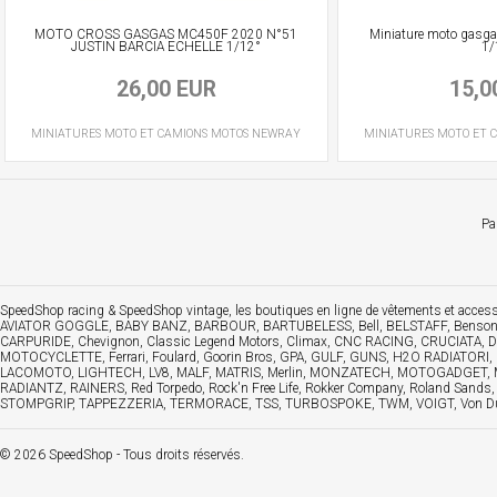
MOTO CROSS GASGAS MC450F 2020 N°51
Miniature moto gasga
JUSTIN BARCIA ECHELLE 1/12°
1/
26,00 EUR
15,0
MINIATURES MOTO ET CAMIONS
MOTOS
NEWRAY
MINIATURES MOTO ET 
Pa
SpeedShop racing
&
SpeedShop vintage
, les boutiques en ligne de vêtements et acc
AVIATOR GOGGLE, BABY BANZ, BARBOUR, BARTUBELESS, Bell, BELSTAFF, Benson &
CARPURIDE, Chevignon, Classic Legend Motors, Climax, CNC RACING, CRUCIATA, 
MOTOCYCLETTE, Ferrari, Foulard, Goorin Bros, GPA, GULF, GUNS, H2O RADIATORI
LACOMOTO, LIGHTECH, LV8, MALF, MATRIS, Merlin, MONZATECH, MOTOGADGET, MV A
RADIANTZ, RAINERS, Red Torpedo, Rock'n Free Life, Rokker Company, Roland Sa
STOMPGRIP, TAPPEZZERIA, TERMORACE, TSS, TURBOSPOKE, TWM, VOIGT, Von Dutch, Wa
© 2026 SpeedShop - Tous droits réservés.