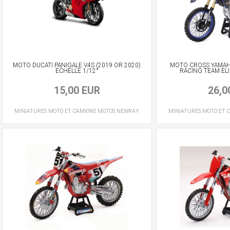
MOTO DUCATI PANIGALE V4S (2019 OR 2020)
MOTO CROSS YAMAHA
ECHELLE 1/12°
RACING TEAM ELI
15,00 EUR
26,0
MINIATURES MOTO ET CAMIONS
MOTOS
NEWRAY
MINIATURES MOTO ET 