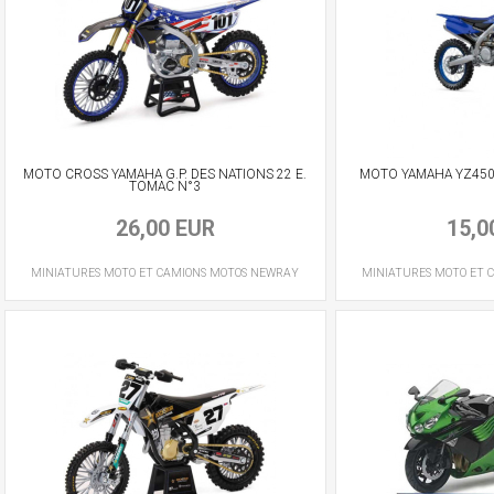
MOTO CROSS YAMAHA G.P. DES NATIONS 22 E.
MOTO YAMAHA YZ450F
TOMAC N°3
26,00 EUR
15,0
MINIATURES MOTO ET CAMIONS
MOTOS
NEWRAY
MINIATURES MOTO ET 