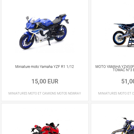
Miniature moto Yamaha YZF R1 1/12
MOTO YAMAHA YZ450F 
TOMAC N°3 
15,00 EUR
51,0
MINIATURES MOTO ET CAMIONS
MOTOS
NEWRAY
MINIATURES MOTO ET 