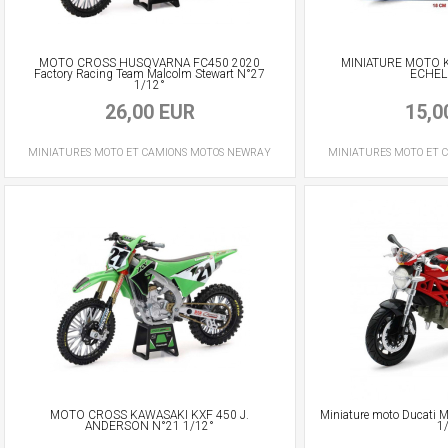
MOTO CROSS HUSQVARNA FC450 2020
MINIATURE MOTO 
Factory Racing Team Malcolm Stewart N°27
ECHEL
1/12°
26,00 EUR
15,0
MINIATURES MOTO ET CAMIONS
MOTOS
NEWRAY
MINIATURES MOTO ET 
MOTO CROSS KAWASAKI KXF 450 J.
Miniature moto Ducati M
ANDERSON N°21 1/12°
1