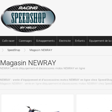
Cafe racer
Carenages
Echappements
Electricite
Enfants
Equipement de la
SpeedShop
Magasin NEWRAY
Magasin NEWRAY
NEWRAY, vente d'équipement et d'accessoires motos NEWRAY en ligne
NEWRAY : vente d'équipement et d'accessoires motos NEWRAY en ligne chez SpeedSho
Magasin NEWRAY : vente en ligne d'équipement et d'accessoires motos NEWRAY chez SpeedSh