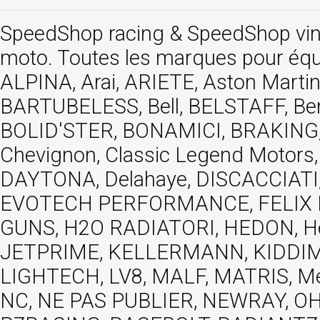
SpeedShop racing
&
SpeedShop vi
moto. Toutes les marques pour éq
ALPINA, Arai, ARIETE, Aston Mar
BARTUBELESS, Bell, BELSTAFF, Be
BOLID'STER, BONAMICI, BRAKING,
Chevignon, Classic Legend Motors
DAYTONA, Delahaye, DISCACCIATI,
EVOTECH PERFORMANCE, FELIX MOT
GUNS, H2O RADIATORI, HEDON, Hels
JETPRIME, KELLERMANN, KIDDIMO
LIGHTECH, LV8, MALF, MATRIS, M
NC, NE PAS PUBLIER, NEWRAY, OHVA