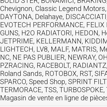
BOLID'STER, BONAMICI, BRAKING,
Chevignon, Classic Legend Motors
DAYTONA, Delahaye, DISCACCIATI,
EVOTECH PERFORMANCE, FELIX MOT
GUNS, H2O RADIATORI, HEDON, Hels
JETPRIME, KELLERMANN, KIDDIMO
LIGHTECH, LV8, MALF, MATRIS, M
NC, NE PAS PUBLIER, NEWRAY, OHVA
PZRACING, RACEBOLT, RADIANTZ, R
Roland Sands, ROTOBOX, RST, S
SPARCO, Speed Shop, SPRINT FIL
TERMORACE, TSS, TURBOSPOKE, TW
Magasin de vente en ligne de pièce