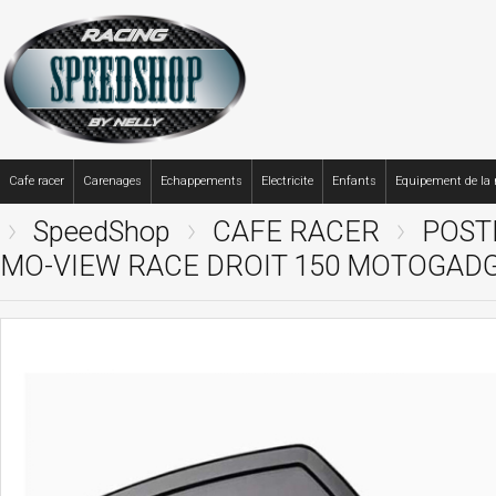
Cafe racer
Carenages
Echappements
Electricite
Enfants
Equipement de la
SpeedShop
CAFE RACER
POST
MO-VIEW RACE DROIT 150 MOTOGAD