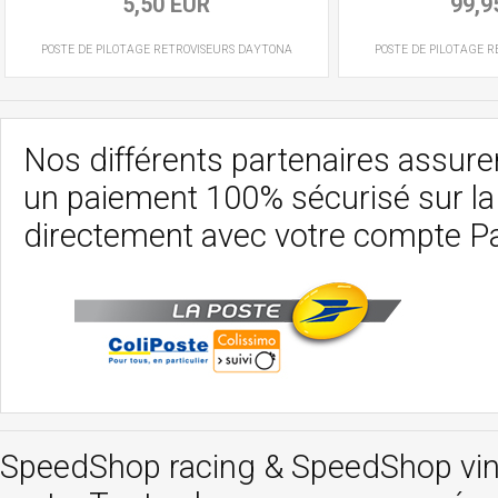
5,50 EUR
99,9
POSTE DE PILOTAGE
RETROVISEURS
DAYTONA
POSTE DE PILOTAGE
R
Nos différents partenaires assurent
un paiement 100% sécurisé sur l
directement avec votre compte P
SpeedShop racing
&
SpeedShop vi