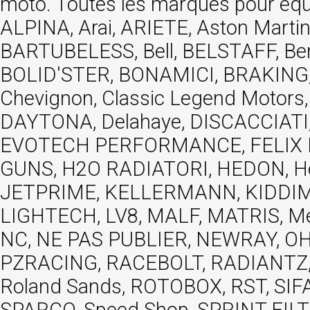
moto. Toutes les marques pour éq
ALPINA, Arai, ARIETE, Aston Mar
BARTUBELESS, Bell, BELSTAFF, Be
BOLID'STER, BONAMICI, BRAKING,
Chevignon, Classic Legend Motors
DAYTONA, Delahaye, DISCACCIATI,
EVOTECH PERFORMANCE, FELIX MOT
GUNS, H2O RADIATORI, HEDON, Hels
JETPRIME, KELLERMANN, KIDDIMO
LIGHTECH, LV8, MALF, MATRIS, M
NC, NE PAS PUBLIER, NEWRAY, OHVA
PZRACING, RACEBOLT, RADIANTZ, R
Roland Sands, ROTOBOX, RST, S