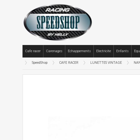
Cafe racer
Carenages
Echappements
Electricite
Enfants
Equ
SpeedShop
CAFE RACER
LUNETTES VINTAGE
NAN