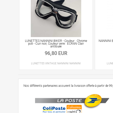
LUNETTES NANNINI BIKER - Couleur : Chrome
NANNINI B
poli - Cuir noir, Couleur verre : ECRAN Clair
antibuée
96,80 EUR
LUNETTES VINTAGE
NANNINI
NANNINI
LUN
Nos différents partenaires assurent la livraison offerte à partir d