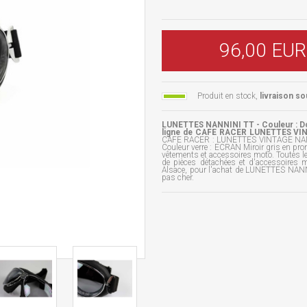
96,00 EUR
Produit en stock,
livraison so
LUNETTES NANNINI TT - Couleur : Dor
ligne de CAFE RACER LUNETTES VIN
CAFE RACER : LUNETTES VINTAGE NANNIN
Couleur verre : ECRAN Miroir gris en pro
vêtements et accessoires moto. Toutes l
de pièces détachées et d'accessoires 
Alsace, pour l'achat de LUNETTES NANNIN
pas cher.