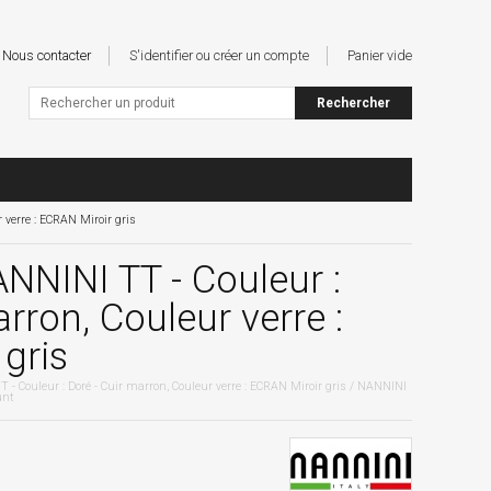
Nous contacter
S'identifier ou créer un compte
Panier vide
verre : ECRAN Miroir gris
NINI TT - Couleur :
rron, Couleur verre :
gris
 Couleur : Doré - Cuir marron, Couleur verre : ECRAN Miroir gris / NANNINI
unt