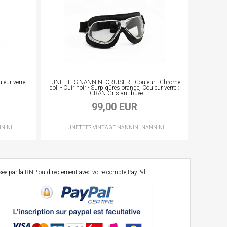
ur verre :
LUNETTES NANNINI CRUISER - Couleur : Chrome
poli - Cuir noir - Surpiqûres orange, Couleur verre :
ECRAN Gris antibuée
99,00 EUR
NINI
LUNETTES VINTAGE
NANNINI
NANNINI
osée par la BNP ou directement avec votre compte PayPal.