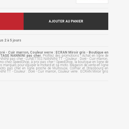
AJOUTER AU PANIER
us 2 à 5 jours
é - Cuir marron, Couleur verre : ECRAN Miroir gris - Boutique en
TAGE NANNINI pas cher.
Profitez des promotions ! Achat en ligne de
I pas cher - LUNETTES NANNINI TT - Couleur : Doré - Cuir marron,
mo chez SpeedShop, à prix pas cher ! SpeedShop, la boutique en ligne de
es marques pour équiper le motard et sa moto. Magasin de vente en ligne
moto pas cher en ligne proche de Mulhouse, Colmar et Strasbourg en
I TT - Couleur : Doré - Cuir marron, Couleur verre : ECRAN Miroir gris