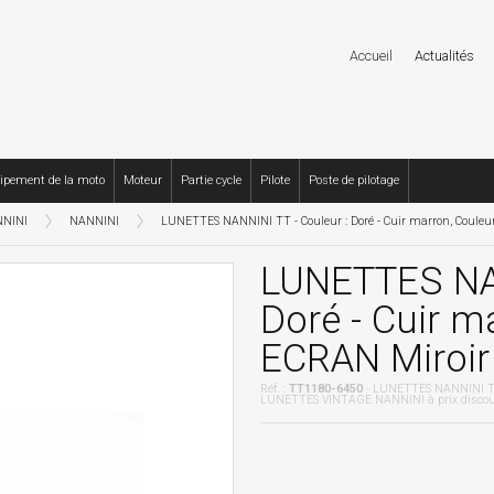
Accueil
Actualités
ipement de la moto
Moteur
Partie cycle
Pilote
Poste de pilotage
NINI
NANNINI
LUNETTES NANNINI TT - Couleur : Doré - Cuir marron, Couleur 
LUNETTES NAN
Doré - Cuir ma
ECRAN Miroir 
Réf. :
TT1180-6450
- LUNETTES NANNINI TT -
LUNETTES VINTAGE NANNINI à prix disco