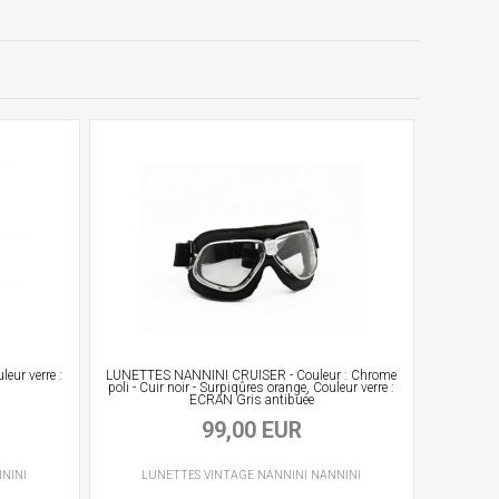
ur verre :
LUNETTES NANNINI CRUISER - Couleur : Chrome
poli - Cuir noir - Surpiqûres orange, Couleur verre :
ECRAN Gris antibuée
99,00 EUR
NINI
LUNETTES VINTAGE
NANNINI
NANNINI