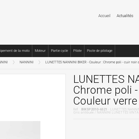
Accueil
Actualités
ipement de la moto
Moteur
Partie cycle
Pilote
Poste de pilotage
NINI
NANNINI
LUNETTES NANNINI BIKER - Couleur : Chrome poli - cuir noir a
LUNETTES NAN
Chrome poli - 
Couleur verre
Réf. :
BIKSP2010-6521
- LUNETTES NANNINI B
Gris antibuée / NANNINI LUNETTES VINTA