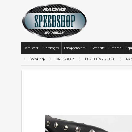
Cafe racer
Carenages
Echappements
Electricite
Enfants
Equ
SpeedShop
CAFE RACER
LUNETTES VINTAGE
NAN