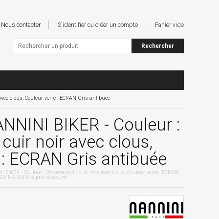
Nous contacter
S'identifier ou créer un compte
Panier vide
vec clous, Couleur verre : ECRAN Gris antibuée
NINI BIKER - Couleur :
cuir noir avec clous,
 : ECRAN Gris antibuée
IKER - Couleur : Chrome poli - cuir noir avec clous, Couleur verre : ECRAN
GE NANNINI à prix discount