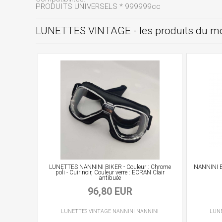
PRODUITS UNIVERSELS * 999999cc
LUNETTES VINTAGE - les produits du 
LUNETTES NANNINI BIKER - Couleur : Chrome
NANNINI B
poli - Cuir noir, Couleur verre : ECRAN Clair
antibuée
96,80 EUR
LUNETTES VINTAGE
NANNINI
NANNINI
LUN