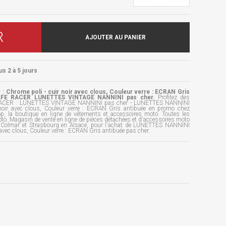
R
AJOUTER AU PANIER
us 2 à 5 jours
 Chrome poli - cuir noir avec clous, Couleur verre : ECRAN Gris
 CAFE RACER LUNETTES VINTAGE NANNINI pas cher.
Profitez des
E RACER : LUNETTES VINTAGE NANNINI pas cher - LUNETTES NANNINI
noir avec clous, Couleur verre : ECRAN Gris antibuée en promo chez
p, la boutique en ligne de vêtements et accessoires moto. Toutes les
to. Magasin de vente en ligne de pièces détachées et d'accessoires moto
, Colmar et Strasbourg en Alsace, pour l'achat de LUNETTES NANNINI
 avec clous, Couleur verre : ECRAN Gris antibuée pas cher.