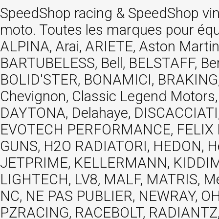
SpeedShop racing
&
SpeedShop vi
moto. Toutes les marques pour éq
ALPINA, Arai, ARIETE, Aston Mar
BARTUBELESS, Bell, BELSTAFF, Be
BOLID'STER, BONAMICI, BRAKING,
Chevignon, Classic Legend Motors
DAYTONA, Delahaye, DISCACCIATI,
EVOTECH PERFORMANCE, FELIX MOT
GUNS, H2O RADIATORI, HEDON, Hels
JETPRIME, KELLERMANN, KIDDIMO
LIGHTECH, LV8, MALF, MATRIS, M
NC, NE PAS PUBLIER, NEWRAY, OHVA
PZRACING, RACEBOLT, RADIANTZ, R