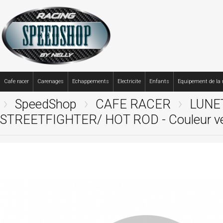
Cafe racer
Carenages
Echappements
Electricite
Enfants
Equipement de la
SpeedShop
CAFE RACER
LUNE
STREETFIGHTER/ HOT ROD - Couleur ver