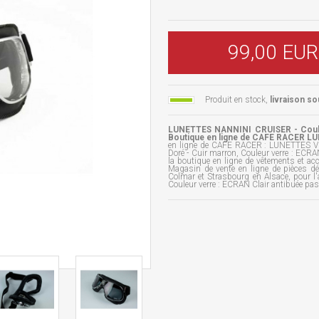
99,00 EUR
Produit en stock,
livraison so
LUNETTES NANNINI CRUISER - Couleur
Boutique en ligne de CAFE RACER L
en ligne de CAFE RACER : LUNETTES 
Doré - Cuir marron, Couleur verre : ECR
la boutique en ligne de vêtements et a
Magasin de vente en ligne de pièces d
Colmar et Strasbourg en Alsace, pour 
Couleur verre : ECRAN Clair antibuée pas