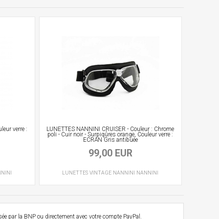
ur verre :
LUNETTES NANNINI CRUISER - Couleur : Chrome
poli - Cuir noir - Surpiqûres orange, Couleur verre :
ECRAN Gris antibuée
99,00 EUR
NINI
LUNETTES VINTAGE
NANNINI
NANNINI
osée par la BNP ou directement avec votre compte PayPal.