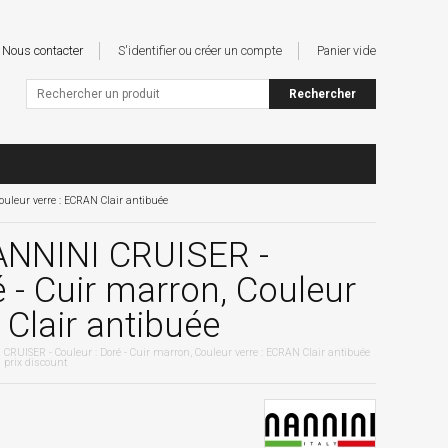
Nous contacter
S'identifier ou créer un compte
Panier vide
uleur verre : ECRAN Clair antibuée
NNINI CRUISER -
é - Cuir marron, Couleur
 Clair antibuée
UISER - Couleur : Doré - Cuir marron, Couleur verre : ECRAN Clair antibuée
prix discount