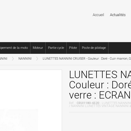
Accueil
Actualités
ipement de la moto
Moteur
Partie cycle
Pilote
Poste de pilotage
NINI
NANNINI
LUNETTES NANNINI CRUISER - Couleur : Doré - Cuir marron, Co
LUNETTES NA
Couleur : Dor
verre : ECRAN
Réf. :
CRUI1180-6520
- LUNETTES NANNINI CR
/ NANNINI LUNETTES VINTAGE NANNINI à 