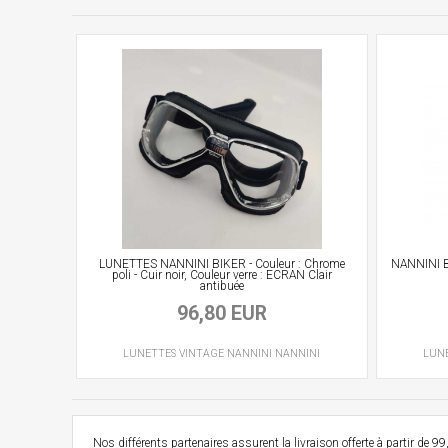
LUNETTES NANNINI BIKER - Couleur : Chrome
NANNINI B
poli - Cuir noir, Couleur verre : ECRAN Clair
antibuée
96,80 EUR
LUNETTES VINTAGE
NANNINI
NANNINI
LUN
Nos différents partenaires assurent la livraison offerte à partir d