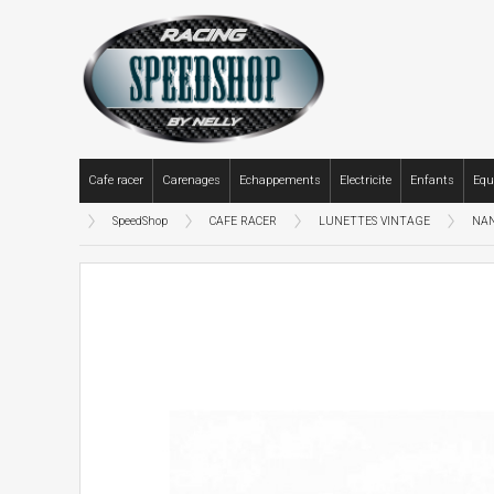
Cafe racer
Carenages
Echappements
Electricite
Enfants
Equ
SpeedShop
CAFE RACER
LUNETTES VINTAGE
NAN