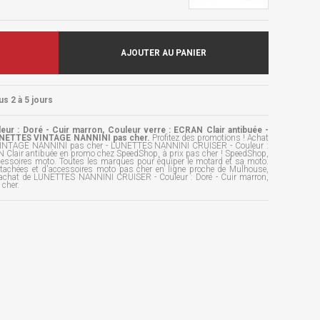
AJOUTER AU PANIER
us 2 à 5 jours
 : Doré - Cuir marron, Couleur verre : ECRAN Clair antibuée -
UNETTES VINTAGE NANNINI pas cher.
Profitez des promotions ! Achat
VINTAGE NANNINI pas cher - LUNETTES NANNINI CRUISER - Couleur :
AN Clair antibuée en promo chez SpeedShop, à prix pas cher ! SpeedShop,
ccessoires moto. Toutes les marques pour équiper le motard et sa moto.
étachées et d'accessoires moto pas cher en ligne proche de Mulhouse,
l'achat de LUNETTES NANNINI CRUISER - Couleur : Doré - Cuir marron,
 cher.