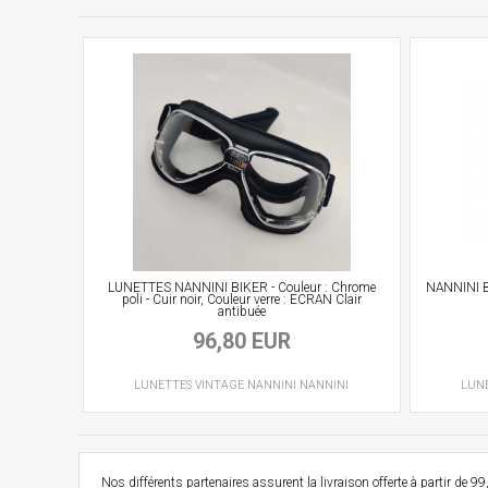
LUNETTES NANNINI BIKER - Couleur : Chrome
NANNINI B
poli - Cuir noir, Couleur verre : ECRAN Clair
antibuée
96,80 EUR
LUNETTES VINTAGE
NANNINI
NANNINI
LUN
Nos différents partenaires assurent la livraison offerte à partir d