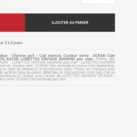
AJOUTER AU PANIER
us 2 à 5 jours
ur : Chrome poli - Cuir marron, Couleur verre : ECRAN Clair
 CAFE RACER LUNETTES VINTAGE NANNINI pas cher.
Profitez des
E RACER : LUNETTES VINTAGE NANNINI pas cher - LUNETTES NANNINI
 marron, Couleur verre : ECRAN Clair antibuée en promo chez SpeedShop,
ue en ligne de vêtements et accessoires moto. Toutes les marques pour
e vente en ligne de pièces détachées et d'accessoires moto pas cher en
Strasbourg en Alsace, pour l'achat de LUNETTES NANNINI CRUISER -
eur verre : ECRAN Clair antibuée pas cher.