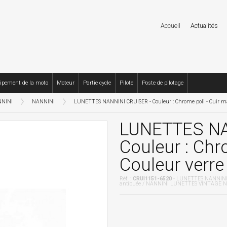
Accueil
Actualités
ipement de la moto
Moteur
Partie cycle
Pilote
Poste de pilotage
NINI
NANNINI
LUNETTES NANNINI CRUISER - Couleur : Chrome poli - Cuir mar
LUNETTES NA
Couleur : Chr
Couleur verre
Réf. :
CRUI1151-6520
- LUNETTES NANNINI CR
antibuée / NANNINI LUNETTES VINTAGE NA