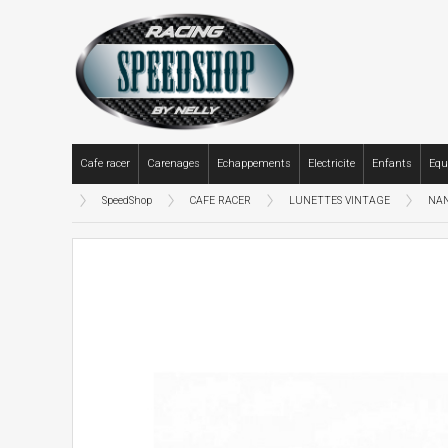
Cafe racer
Carenages
Echappements
Electricite
Enfants
Equ
SpeedShop
CAFE RACER
LUNETTES VINTAGE
NAN