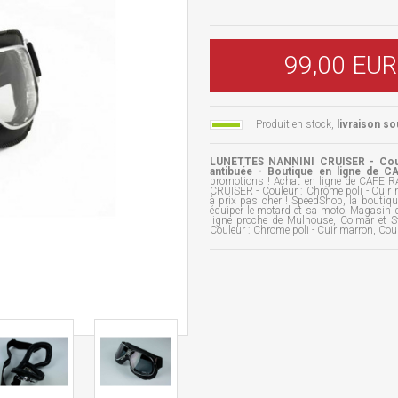
99,00 EUR
Produit en stock,
livraison so
LUNETTES NANNINI CRUISER - Coule
antibuée - Boutique en ligne de
promotions ! Achat en ligne de CAF
CRUISER - Couleur : Chrome poli - Cuir
à prix pas cher ! SpeedShop, la boutiq
équiper le motard et sa moto. Magasin d
ligne proche de Mulhouse, Colmar et 
Couleur : Chrome poli - Cuir marron, Coul