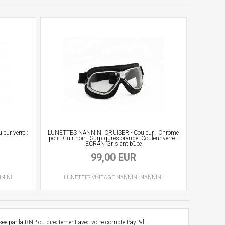
ur verre :
LUNETTES NANNINI CRUISER - Couleur : Chrome
poli - Cuir noir - Surpiqûres orange, Couleur verre :
ECRAN Gris antibuée
99,00 EUR
NINI
LUNETTES VINTAGE
NANNINI
NANNINI
osée par la BNP ou directement avec votre compte PayPal.