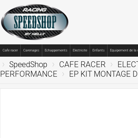
Cafe racer
Carenages
Echappements
Electricite
Enfants
Equipement de la
SpeedShop
CAFE RACER
ELEC
PERFORMANCE
EP KIT MONTAGE D