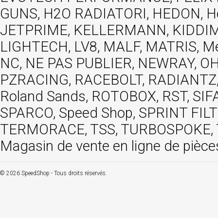
GUNS, H2O RADIATORI, HEDON, Hels
JETPRIME, KELLERMANN, KIDDIMO
LIGHTECH, LV8, MALF, MATRIS, M
NC, NE PAS PUBLIER, NEWRAY, OHVA
PZRACING, RACEBOLT, RADIANTZ, R
Roland Sands, ROTOBOX, RST, S
SPARCO, Speed Shop, SPRINT FIL
TERMORACE, TSS, TURBOSPOKE, TW
Magasin de vente en ligne de pièce
© 2026 SpeedShop - Tous droits réservés.