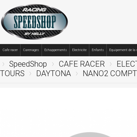
Cafe racer
Carenages
Echappements
Electricite
Enfants
Equipement de la
SpeedShop
CAFE RACER
ELEC
TOURS
DAYTONA
NANO2 COMPTE