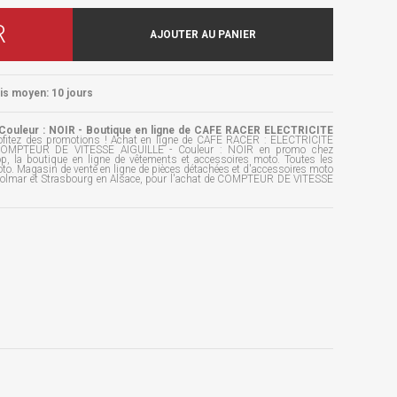
R
AJOUTER AU PANIER
ais moyen: 10 jours
ouleur : NOIR - Boutique en ligne de CAFE RACER ELECTRICITE
fitez des promotions ! Achat en ligne de CAFE RACER : ELECTRICITE
MPTEUR DE VITESSE AIGUILLE - Couleur : NOIR en promo chez
p, la boutique en ligne de vêtements et accessoires moto. Toutes les
to. Magasin de vente en ligne de pièces détachées et d'accessoires moto
 Colmar et Strasbourg en Alsace, pour l'achat de COMPTEUR DE VITESSE