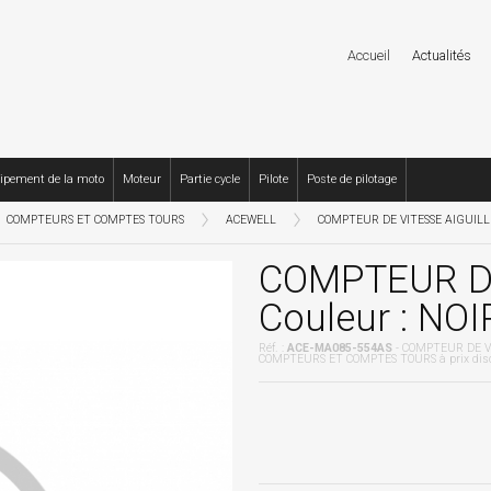
Accueil
Actualités
ipement de la moto
Moteur
Partie cycle
Pilote
Poste de pilotage
COMPTEURS ET COMPTES TOURS
ACEWELL
COMPTEUR DE VITESSE AIGUILLE 
COMPTEUR DE
Couleur : NOI
Réf. :
ACE-MA085-554AS
- COMPTEUR DE VI
COMPTEURS ET COMPTES TOURS à prix dis