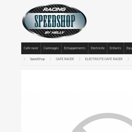
Cafe racer
Carenages
Echappements
Electricite
Enfants
Equ
SpeedShop
CAFE RACER
ELECTRICITE CAFE RACER