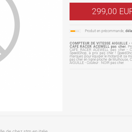
299,00 EU
Produit en précommande,
dél
COMPTEUR DE VITESSE AIGUILLE - C
CAFE RACER ACEWELL pas cher.
Pro
CAFE RACER ACEWELL pas cher - CO
SpeedShop, à prix pas cher ! SpeedSho
marques pour équiper le motard et sa mo
pas cher en ligne proche de Mulhouse,
AIGUILLE - Couleur : NOIR pas cher.
le de chez stm en italie