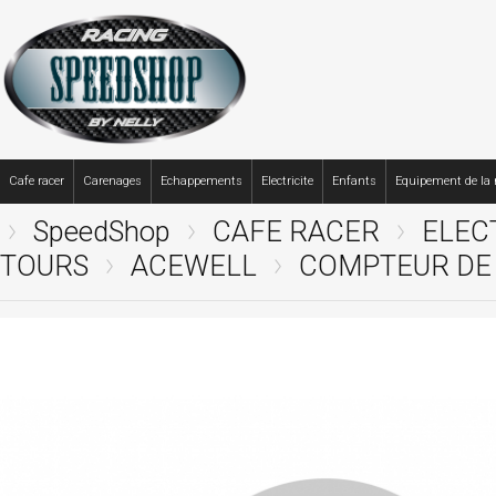
Cafe racer
Carenages
Echappements
Electricite
Enfants
Equipement de la
SpeedShop
CAFE RACER
ELEC
TOURS
ACEWELL
COMPTEUR DE V