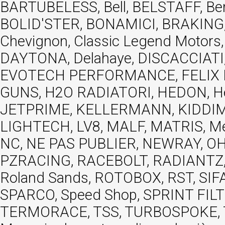
BARTUBELESS, Bell, BELSTAFF, Be
BOLID'STER, BONAMICI, BRAKING,
Chevignon, Classic Legend Motors
DAYTONA, Delahaye, DISCACCIATI,
EVOTECH PERFORMANCE, FELIX MOT
GUNS, H2O RADIATORI, HEDON, Hels
JETPRIME, KELLERMANN, KIDDIMO
LIGHTECH, LV8, MALF, MATRIS, M
NC, NE PAS PUBLIER, NEWRAY, OHVA
PZRACING, RACEBOLT, RADIANTZ, R
Roland Sands, ROTOBOX, RST, S
SPARCO, Speed Shop, SPRINT FIL
TERMORACE, TSS, TURBOSPOKE, TW