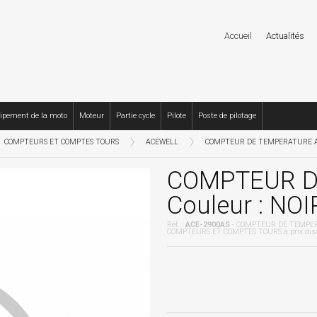
Accueil
Actualités
ipement de la moto
Moteur
Partie cycle
Pilote
Poste de pilotage
COMPTEURS ET COMPTES TOURS
ACEWELL
COMPTEUR DE TEMPERATURE ALU
COMPTEUR D
Couleur : NOI
Réf. :
ACE-2900AS
- COMPTEUR DE TEMPERA
COMPTEURS ET COMPTES TOURS à prix dis