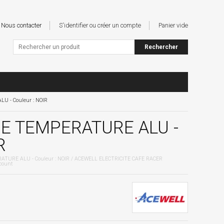
Nous contacter
S'identifier ou créer un compte
Panier vide
 - Couleur : NOIR
E TEMPERATURE ALU -
R
TURE ALU - Couleur : NOIR / ACEWELL ELECTRICITE CAFE RACER
count