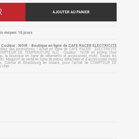
R
AJOUTER AU PANIER
ais moyen: 10 jours
uleur : NOIR - Boutique en ligne de CAFE RACER ELECTRICITE
fitez des promotions ! Achat en ligne de CAFE RACER : ELECTRICITE
OMPTEUR DE TEMPERATURE ALU - Couleur : NOIR en promo chez
p, la boutique en ligne de vêtements et accessoires moto. Toutes les
to. Magasin de vente en ligne de pièces détachées et d'accessoires moto
se, Colmar et Strasbourg en Alsace, pour l'achat de COMPTEUR DE
 cher.