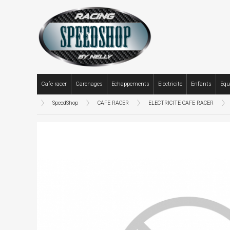
Cafe racer
Carenages
Echappements
Electricite
Enfants
Equ
SpeedShop
CAFE RACER
ELECTRICITE CAFE RACER