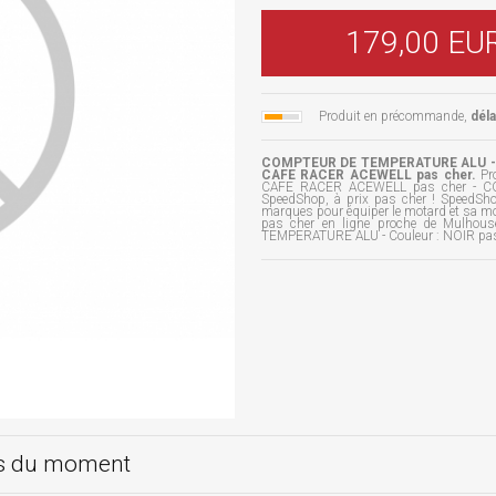
179,00 EU
Produit en précommande,
dél
COMPTEUR DE TEMPERATURE ALU - Co
CAFE RACER ACEWELL pas cher.
Pro
CAFE RACER ACEWELL pas cher - C
SpeedShop, à prix pas cher ! SpeedSho
marques pour équiper le motard et sa mo
pas cher en ligne proche de Mulhou
TEMPERATURE ALU - Couleur : NOIR pas
ts du moment