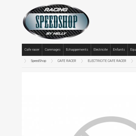
Cafe racer
Carenages
Echappements
Electricite
Enfants
Equ
SpeedShop
CAFE RACER
ELECTRICITE CAFE RACER