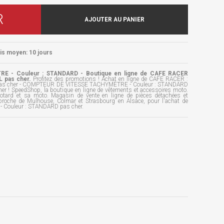
R
AJOUTER AU PANIER
ais moyen: 10 jours
 - Couleur : STANDARD - Boutique en ligne de CAFE RACER
 pas cher.
Profitez des promotions ! Achat en ligne de CAFE RACER :
s cher - COMPTEUR DE VITESSE TACHYMÈTRE - Couleur : STANDARD
er ! SpeedShop, la boutique en ligne de vêtements et accessoires moto.
otard et sa moto. Magasin de vente en ligne de pièces détachées et
proche de Mulhouse, Colmar et Strasbourg en Alsace, pour l'achat de
ouleur : STANDARD pas cher.