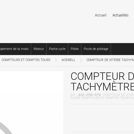
Accueil
Actualités
ipement de la moto
Moteur
Partie cycle
Pilote
Poste de pilotage
COMPTEURS ET COMPTES TOURS
ACEWELL
COMPTEUR DE VITESSE TACHYMÈ
COMPTEUR D
TACHYMÈTRE 
Réf. :
ACE-2755-STD
- COMPTEUR DE VITES
RACER COMPTEURS ET COMPTES TOURS à pr