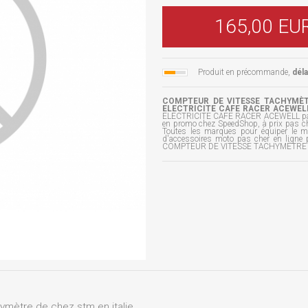
165,00 EU
Produit en précommande,
dél
COMPTEUR DE VITESSE TACHYMÈTRE
ELECTRICITE CAFE RACER ACEWELL
ELECTRICITE CAFE RACER ACEWELL pa
en promo chez SpeedShop, à prix pas ch
Toutes les marques pour équiper le m
d'accessoires moto pas cher en ligne 
COMPTEUR DE VITESSE TACHYMÈTRE - C
ymètre de chez stm en italie