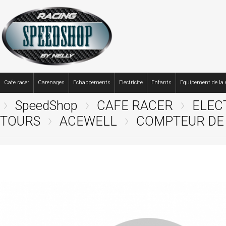
Cafe racer
Carenages
Echappements
Electricite
Enfants
Equipement de la
SpeedShop
CAFE RACER
ELEC
TOURS
ACEWELL
COMPTEUR DE V