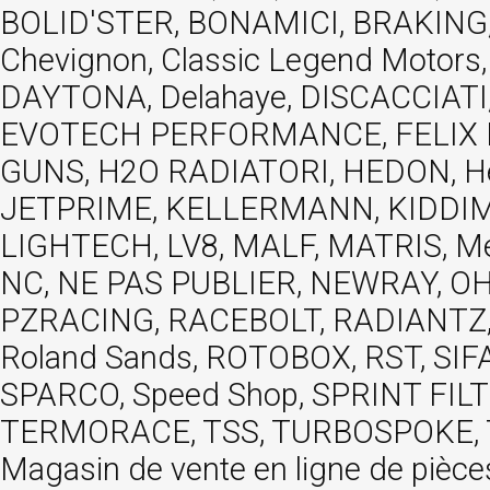
BOLID'STER, BONAMICI, BRAKING,
Chevignon, Classic Legend Motors
DAYTONA, Delahaye, DISCACCIATI,
EVOTECH PERFORMANCE, FELIX MOT
GUNS, H2O RADIATORI, HEDON, Hels
JETPRIME, KELLERMANN, KIDDIMO
LIGHTECH, LV8, MALF, MATRIS, M
NC, NE PAS PUBLIER, NEWRAY, OHVA
PZRACING, RACEBOLT, RADIANTZ, R
Roland Sands, ROTOBOX, RST, S
SPARCO, Speed Shop, SPRINT FIL
TERMORACE, TSS, TURBOSPOKE, TW
Magasin de vente en ligne de pièce