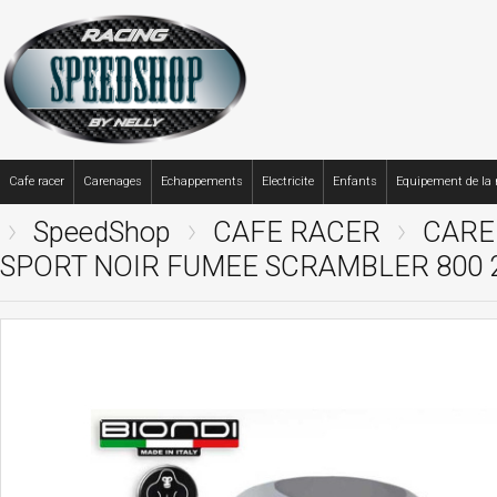
Cafe racer
Carenages
Echappements
Electricite
Enfants
Equipement de la
SpeedShop
CAFE RACER
CARE
SPORT NOIR FUMEE SCRAMBLER 800 