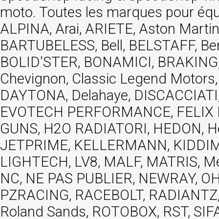
moto. Toutes les marques pour éq
ALPINA, Arai, ARIETE, Aston Mar
BARTUBELESS, Bell, BELSTAFF, Be
BOLID'STER, BONAMICI, BRAKING,
Chevignon, Classic Legend Motors
DAYTONA, Delahaye, DISCACCIATI,
EVOTECH PERFORMANCE, FELIX MOT
GUNS, H2O RADIATORI, HEDON, Hels
JETPRIME, KELLERMANN, KIDDIMO
LIGHTECH, LV8, MALF, MATRIS, M
NC, NE PAS PUBLIER, NEWRAY, OHVA
PZRACING, RACEBOLT, RADIANTZ, R
Roland Sands, ROTOBOX, RST, S