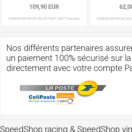
109,90 EUR
62,0
CARENAGES RACER
SAUTE VENT
DART Flyscreen
CARENAGES RACER
SAU
Nos différents partenaires assurent
un paiement 100% sécurisé sur l
directement avec votre compte P
SpeedShop racing
&
SpeedShop vi