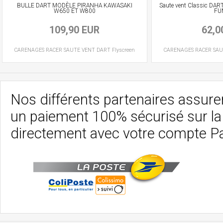
BULLE DART MODÈLE PIRANHA KAWASAKI
Saute vent Classic DART
W650 ET W800
FU
109,90 EUR
62,0
CARENAGES RACER
SAUTE VENT
DART Flyscreen
CARENAGES RACER
SAU
Nos différents partenaires assurent
un paiement 100% sécurisé sur l
directement avec votre compte P