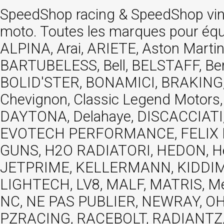
SpeedShop racing
&
SpeedShop vi
moto. Toutes les marques pour éq
ALPINA, Arai, ARIETE, Aston Mar
BARTUBELESS, Bell, BELSTAFF, Be
BOLID'STER, BONAMICI, BRAKING,
Chevignon, Classic Legend Motors
DAYTONA, Delahaye, DISCACCIATI,
EVOTECH PERFORMANCE, FELIX MOT
GUNS, H2O RADIATORI, HEDON, Hels
JETPRIME, KELLERMANN, KIDDIMO
LIGHTECH, LV8, MALF, MATRIS, M
NC, NE PAS PUBLIER, NEWRAY, OHVA
PZRACING, RACEBOLT, RADIANTZ, R