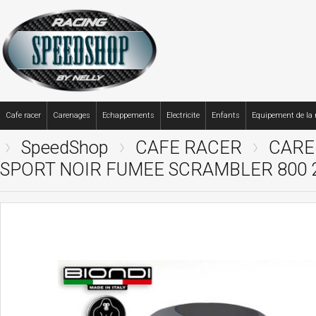
Cafe racer
Carenages
Echappements
Electricite
Enfants
Equipement de la
SpeedShop
CAFE RACER
CARE
SPORT NOIR FUMEE SCRAMBLER 800 