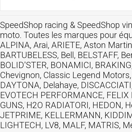
SpeedShop racing
&
SpeedShop vi
moto. Toutes les marques pour éq
ALPINA, Arai, ARIETE, Aston Mar
BARTUBELESS, Bell, BELSTAFF, Be
BOLID'STER, BONAMICI, BRAKING,
Chevignon, Classic Legend Motors
DAYTONA, Delahaye, DISCACCIATI,
EVOTECH PERFORMANCE, FELIX MOT
GUNS, H2O RADIATORI, HEDON, Hels
JETPRIME, KELLERMANN, KIDDIMO
LIGHTECH, LV8, MALF, MATRIS, M