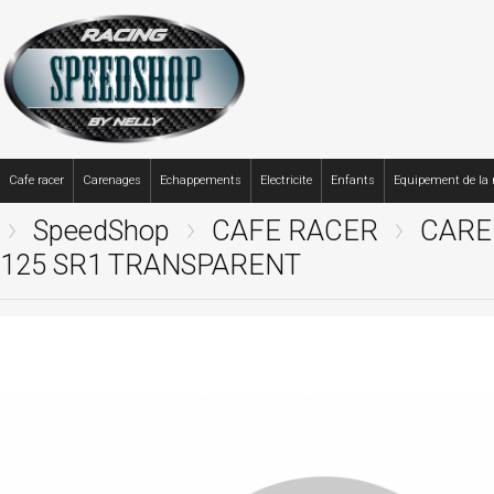
Cafe racer
Carenages
Echappements
Electricite
Enfants
Equipement de la
SpeedShop
CAFE RACER
CARE
125 SR1 TRANSPARENT