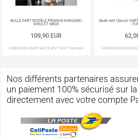
BULLE DART MODÈLE PIRANHA KAWASAKI
Saute vent Classic DART
W650 ET W800
FU
109,90 EUR
62,0
CARENAGES RACER
SAUTE VENT
DART Flyscreen
CARENAGES RACER
SAU
Nos différents partenaires assurent
un paiement 100% sécurisé sur l
directement avec votre compte P