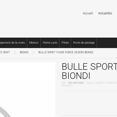
Accueil
Actualités
ipement de la moto
Moteur
Partie cycle
Pilote
Poste de pilotage
TE VENT
BIONDI
BULLE SPORT FUME FONCE Z650RS BIONDI
BULLE SPOR
BIONDI
Réf. :
BD18010451
- BULLE SPORT FUME FO
discount