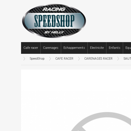
Cafe racer
Carenages
Echappements
Electricite
Enfants
Equ
SpeedShop
CAFE RACER
CARENAGES RACER
SAU