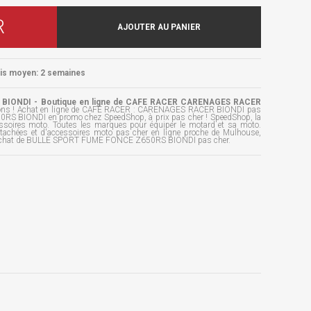
R
AJOUTER AU PANIER
ais moyen: 2 semaines
IONDI - Boutique en ligne de CAFE RACER CARENAGES RACER
ions ! Achat en ligne de CAFE RACER : CARENAGES RACER BIONDI pas
 BIONDI en promo chez SpeedShop, à prix pas cher ! SpeedShop, la
essoires moto. Toutes les marques pour équiper le motard et sa moto.
étachées et d'accessoires moto pas cher en ligne proche de Mulhouse,
 l'achat de BULLE SPORT FUME FONCE Z650RS BIONDI pas cher.