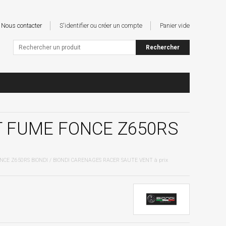
Nous contacter
S'identifier ou créer un compte
Panier vide
T FUME FONCE Z650RS
NCE Z650RS BIONDI / BIONDI CARENAGES RACER SAUTE VENT à prix