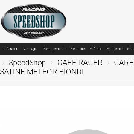
Cafe racer
Carenages
Echappements
Electricite
Enfants
Equipement de la
SpeedShop
CAFE RACER
CARE
SATINE METEOR BIONDI