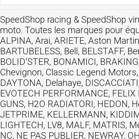
SpeedShop racing
&
SpeedShop vi
moto. Toutes les marques pour éq
ALPINA, Arai, ARIETE, Aston Mar
BARTUBELESS, Bell, BELSTAFF, Be
BOLID'STER, BONAMICI, BRAKING,
Chevignon, Classic Legend Motors
DAYTONA, Delahaye, DISCACCIATI,
EVOTECH PERFORMANCE, FELIX MOT
GUNS, H2O RADIATORI, HEDON, Hels
JETPRIME, KELLERMANN, KIDDIMO
LIGHTECH, LV8, MALF, MATRIS, M
NC, NE PAS PUBLIER, NEWRAY, OHVA