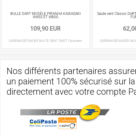
BULLE DART MODÈLE PIRANHA KAWASAKI
Saute vent Classic DART
W650 ET W800
FU
109,90 EUR
62,0
CARENAGES RACER
SAUTE VENT
DART Flyscreen
CARENAGES RACER
SAU
Nos différents partenaires assurent
un paiement 100% sécurisé sur l
directement avec votre compte P