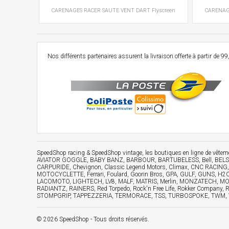
CARENAGES RACER
SAUTE VENT
DART Flyscreen
CARENAG
Nos différents partenaires assurent la livraison offerte à partir d
SpeedShop racing
&
SpeedShop vintage
, les boutiques en ligne de vêt
AVIATOR GOGGLE, BABY BANZ, BARBOUR, BARTUBELESS, Bell, BELSTA
CARPURIDE, Chevignon, Classic Legend Motors, Climax, CNC RACING
MOTOCYCLETTE, Ferrari, Foulard, Goorin Bros, GPA, GULF, GUNS, H
LACOMOTO, LIGHTECH, LV8, MALF, MATRIS, Merlin, MONZATECH, MOTO
RADIANTZ, RAINERS, Red Torpedo, Rock'n Free Life, Rokker Compan
STOMPGRIP, TAPPEZZERIA, TERMORACE, TSS, TURBOSPOKE, TWM, VOIGT, 
© 2026 SpeedShop - Tous droits réservés.