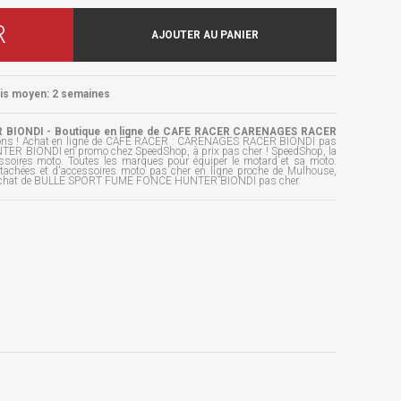
R
AJOUTER AU PANIER
ais moyen: 2 semaines
IONDI - Boutique en ligne de CAFE RACER CARENAGES RACER
ions ! Achat en ligne de CAFE RACER : CARENAGES RACER BIONDI pas
 BIONDI en promo chez SpeedShop, à prix pas cher ! SpeedShop, la
essoires moto. Toutes les marques pour équiper le motard et sa moto.
étachées et d'accessoires moto pas cher en ligne proche de Mulhouse,
 l'achat de BULLE SPORT FUME FONCE HUNTER BIONDI pas cher.