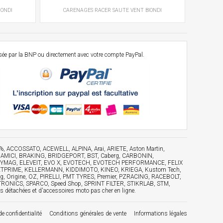
IONDI
CARENAGES RACER
SAUTE VENT
BIONDI
osée par la BNP ou directement avec votre compte PayPal.
 100%, ACCOSSATO, ACEWELL, ALPINA, Arai, ARIETE, Aston Martin,
NAMICI, BRAKING, BRIDGEPORT, BST, Caberg, CARBONIN,
ub, DYMAG, ELEVEIT, EVO X, EVOTECH, EVOTECH PERFORMANCE, FELIX
, JETPRIME, KELLERMANN, KIDDIMOTO, KINEO, KRIEGA, Kustom Tech,
Origine, OZ, PIRELLI, PMT TYRES, Premier, PZRACING, RACEBOLT,
TRONICS, SPARCO, Speed Shop, SPRINT FILTER, STIKRLAB, STM,
tachées et d'accessoires moto pas cher en ligne.
de confidentialité
Conditions générales de vente
Informations légales