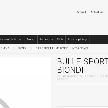
Accueil
Actualités
ipement de la moto
Moteur
Partie cycle
Pilote
Poste de pilotage
TE VENT
BIONDI
BULLE SPORT FUME FONCE HUNTER BIONDI
BULLE SPOR
BIONDI
Réf. :
BD18010430
- BULLE SPORT FUME FO
discount