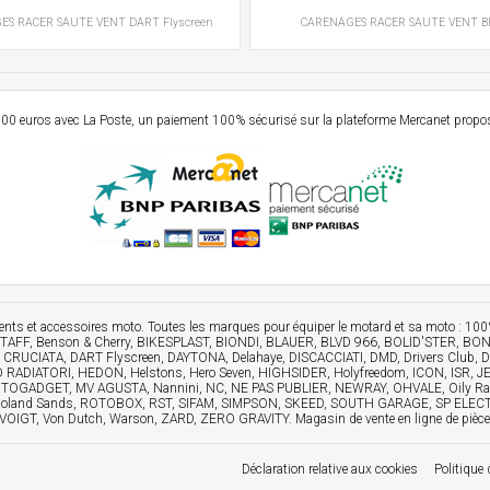
ES RACER
SAUTE VENT
DART Flyscreen
CARENAGES RACER
SAUTE VENT
B
e 99,00 euros avec La Poste, un paiement 100% sécurisé sur la plateforme Mercanet prop
ements et accessoires moto. Toutes les marques pour équiper le motard et sa moto :
FF, Benson & Cherry, BIKESPLAST, BIONDI, BLAUER, BLVD 966, BOLID'STER, BO
, CRUCIATA, DART Flyscreen, DAYTONA, Delahaye, DISCACCIATI, DMD, Drivers Cl
2O RADIATORI, HEDON, Helstons, Hero Seven, HIGHSIDER, Holyfreedom, ICON, ISR
GADGET, MV AGUSTA, Nannini, NC, NE PAS PUBLIER, NEWRAY, OHVALE, Oily Rag, 
y, Roland Sands, ROTOBOX, RST, SIFAM, SIMPSON, SKEED, SOUTH GARAGE, SP ELEC
Von Dutch, Warson, ZARD, ZERO GRAVITY. Magasin de vente en ligne de pièces dé
Déclaration relative aux cookies
Politique 