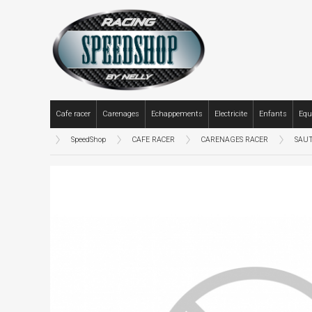
Cafe racer
Carenages
Echappements
Electricite
Enfants
Equ
SpeedShop
CAFE RACER
CARENAGES RACER
SAU