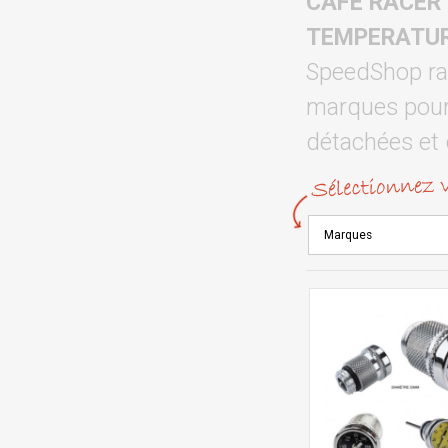
CAFE RACER
TEMPERATURE 
SpeedShop rac
marques pour 
détachées et 