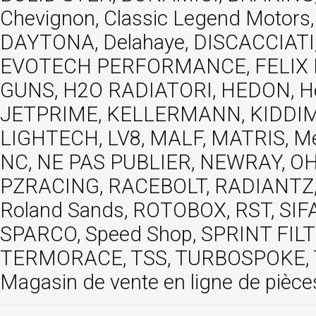
Chevignon, Classic Legend Motors
DAYTONA, Delahaye, DISCACCIATI,
EVOTECH PERFORMANCE, FELIX MOT
GUNS, H2O RADIATORI, HEDON, Hels
JETPRIME, KELLERMANN, KIDDIMO
LIGHTECH, LV8, MALF, MATRIS, M
NC, NE PAS PUBLIER, NEWRAY, OHVA
PZRACING, RACEBOLT, RADIANTZ, R
Roland Sands, ROTOBOX, RST, S
SPARCO, Speed Shop, SPRINT FIL
TERMORACE, TSS, TURBOSPOKE, TW
Magasin de vente en ligne de pièce