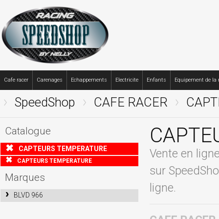
Cafe racer
Carenages
Echappements
Electricite
Enfants
Equipement de la
SpeedShop
CAFE RACER
CAPT
CAPTE
Catalogue
CAPTEURS TEMPERATURE
Vente en li
CAPTEURS TEMPERATURE
sur SpeedShop
Marques
ligne.
BLVD 966